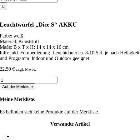
nach:
Leuchtwürfel „Dice S“ AKKU
Farbe: weiß
Material: Kunststoff
Maße: B x T x H: 14 x 14 x 16 cm
Info: inkl. Fernbedienung Leuchtdauer ca. 8-10 Std. je nach Helligkeit
und Programm Indoor und Outdoor geeignet
22,50
€
zzgl. MwSt.
Leuchtwürfel
„Dice
Auf die Merkliste
S“
AKKU
Meine Merkliste:
Menge
Es befinden sich keine Produkte auf der Merkliste.
Verwandte Artikel