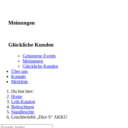
Gelungene Events
Meinungen
Glückliche Kunden
Gelungene Events
Meinungen
Glückliche Kunden
Über uns
Kontakt
Merkliste
Du bist hier:
Home
Leih-Katalog
Beleuchtung
Standleuchte
Leuchtwürfel „Dice S“ AKKU
Suche