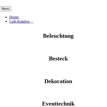
Skip
to
Menü
content
Home
Leih-Katalog
Beleuchtung
Besteck
Dekoration
Eventtechnik