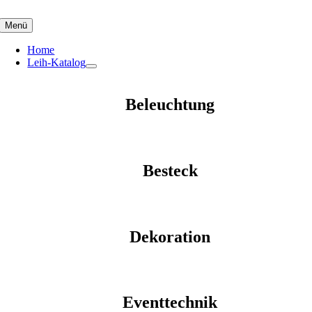
Skip
to
Menü
content
Home
Leih-Katalog
Beleuchtung
Besteck
Dekoration
Eventtechnik