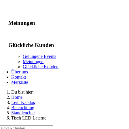
Gelungene Events
Meinungen
Glückliche Kunden
Gelungene Events
Meinungen
Glückliche Kunden
Über uns
Kontakt
Merkliste
Du bist hier:
Home
Leih-Katalog
Beleuchtung
Standleuchte
Tisch LED Laterne
Suche