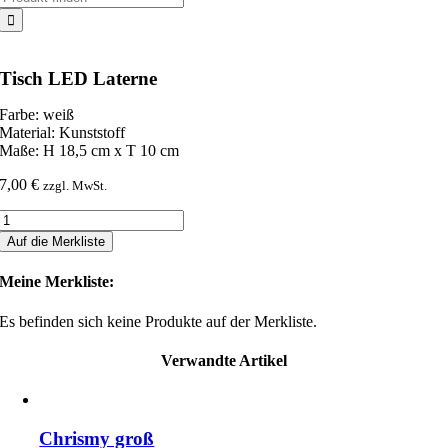
nach:
Tisch LED Laterne
Farbe: weiß
Material: Kunststoff
Maße: H 18,5 cm x T 10 cm
7,00
€
zzgl. MwSt.
Tisch
LED
Auf die Merkliste
Laterne
Menge
Meine Merkliste:
Es befinden sich keine Produkte auf der Merkliste.
Verwandte Artikel
Chrismy groß