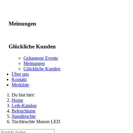
Gelungene Events
Meinungen
Glückliche Kunden
Gelungene Events
Meinungen
Glückliche Kunden
Über uns
Kontakt
Merkliste
Du bist hier:
Home
Leih-Katalog
Beleuchtung
Standleuchte
Tischleuchte Manon LED
Suche