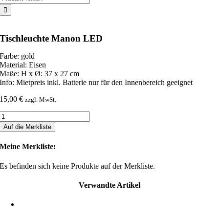
nach:
Tischleuchte Manon LED
Farbe: gold
Material: Eisen
Maße: H x Ø: 37 x 27 cm
Info: Mietpreis inkl. Batterie nur für den Innenbereich geeignet
15,00
€
zzgl. MwSt.
Tischleuchte
Manon
Auf die Merkliste
LED
Menge
Meine Merkliste:
Es befinden sich keine Produkte auf der Merkliste.
Verwandte Artikel