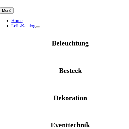
Skip
to
Menü
content
Home
Leih-Katalog
Beleuchtung
Besteck
Dekoration
Eventtechnik