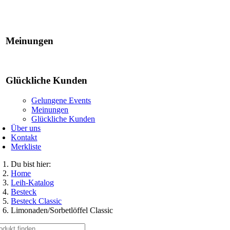
Gelungene Events
Meinungen
Glückliche Kunden
Gelungene Events
Meinungen
Glückliche Kunden
Über uns
Kontakt
Merkliste
Du bist hier:
Home
Leih-Katalog
Besteck
Besteck Classic
Limonaden/Sorbetlöffel Classic
che