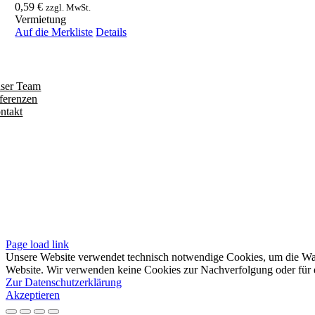
0,59
€
zzgl. MwSt.
Vermietung
Auf die Merkliste
Details
ntdecken
ser Team
ferenzen
ntakt
olgen
iten
pressum
tenschutzerklärung
sere AGB
Page load link
Unsere Website verwendet technisch notwendige Cookies, um die Waren
Website. Wir verwenden keine Cookies zur Nachverfolgung oder für e
Zur Datenschutzerklärung
Akzeptieren