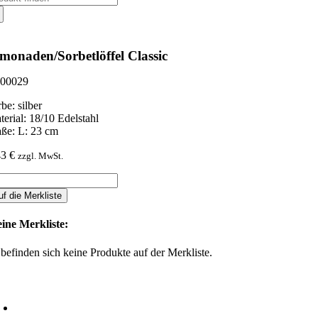
ch:
monaden/Sorbetlöffel Classic
00029
be: silber
terial: 18/10 Edelstahl
ße: L: 23 cm
43
€
zzgl. MwSt.
monaden/Sorbetlöffel
ssic
uf die Merkliste
nge
ine Merkliste:
 befinden sich keine Produkte auf der Merkliste.