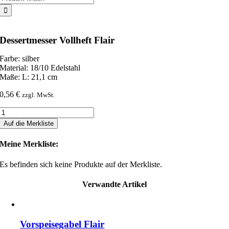
nach:
Dessertmesser Vollheft Flair
Farbe: silber
Material: 18/10 Edelstahl
Maße: L: 21,1 cm
0,56
€
zzgl. MwSt.
Dessertmesser
Vollheft
Auf die Merkliste
Flair
Menge
Meine Merkliste:
Es befinden sich keine Produkte auf der Merkliste.
Verwandte Artikel
Vorspeisegabel Flair