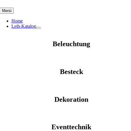
Skip
to
Menü
content
Home
Leih-Katalog
Beleuchtung
Besteck
Dekoration
Eventtechnik