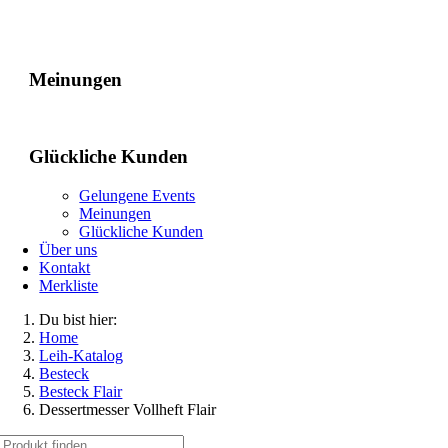
Gelungene Events
Meinungen
Glückliche Kunden
Gelungene Events
Meinungen
Glückliche Kunden
Über uns
Kontakt
Merkliste
Du bist hier:
Home
Leih-Katalog
Besteck
Besteck Flair
Dessertmesser Vollheft Flair
Suche