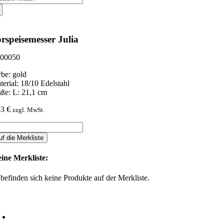
ch:
rspeisemesser Julia
00050
rbe: gold
terial: 18/10 Edelstahl
ße: L: 21,1 cm
33
€
zzgl. MwSt.
rspeisemesser
ia
uf die Merkliste
nge
ine Merkliste:
 befinden sich keine Produkte auf der Merkliste.