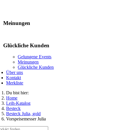
Gelungene Events
Meinungen
Glückliche Kunden
Gelungene Events
Meinungen
Glückliche Kunden
Über uns
Kontakt
Merkliste
Du bist hier:
Home
Leih-Katalog
Besteck
Besteck Julia, gold
Vorspeisemesser Julia
che