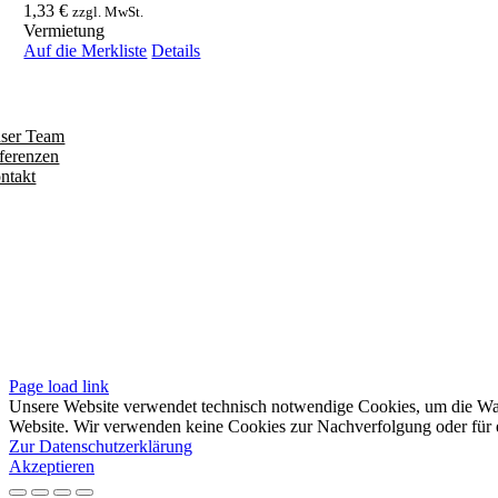
1,33
€
zzgl. MwSt.
Vermietung
Auf die Merkliste
Details
ntdecken
ser Team
ferenzen
ntakt
olgen
iten
pressum
tenschutzerklärung
sere AGB
Page load link
Unsere Website verwendet technisch notwendige Cookies, um die Waren
Website. Wir verwenden keine Cookies zur Nachverfolgung oder für e
Zur Datenschutzerklärung
Akzeptieren