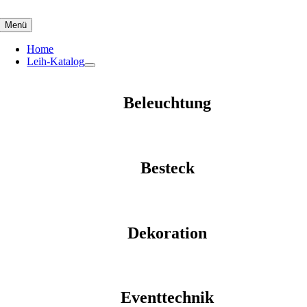
Skip
to
Menü
content
Home
Leih-Katalog
Beleuchtung
Besteck
Dekoration
Eventtechnik