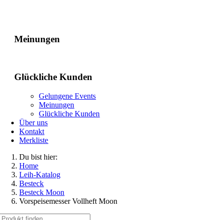
Gelungene Events
Meinungen
Glückliche Kunden
Gelungene Events
Meinungen
Glückliche Kunden
Über uns
Kontakt
Merkliste
Du bist hier:
Home
Leih-Katalog
Besteck
Besteck Moon
Vorspeisemesser Vollheft Moon
Suche