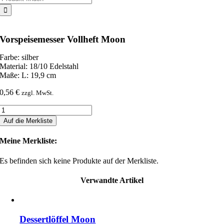
nach:
Vorspeisemesser Vollheft Moon
Farbe: silber
Material: 18/10 Edelstahl
Maße: L: 19,9 cm
0,56
€
zzgl. MwSt.
Vorspeisemesser
Vollheft
Auf die Merkliste
Moon
Menge
Meine Merkliste:
Es befinden sich keine Produkte auf der Merkliste.
Verwandte Artikel
Dessertlöffel Moon