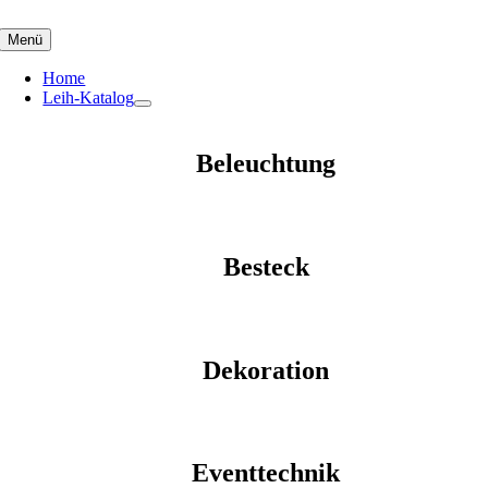
Skip
to
Menü
content
Home
Leih-Katalog
Beleuchtung
Besteck
Dekoration
Eventtechnik