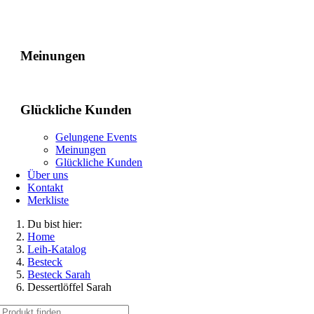
Gelungene Events
Meinungen
Glückliche Kunden
Gelungene Events
Meinungen
Glückliche Kunden
Über uns
Kontakt
Merkliste
Du bist hier:
Home
Leih-Katalog
Besteck
Besteck Sarah
Dessertlöffel Sarah
Suche