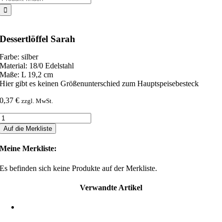
nach:
Dessertlöffel Sarah
Farbe: silber
Material: 18/0 Edelstahl
Maße: L 19,2 cm
Hier gibt es keinen Größenunterschied zum Hauptspeisebesteck
0,37
€
zzgl. MwSt.
Dessertlöffel
Sarah
Auf die Merkliste
Menge
Meine Merkliste:
Es befinden sich keine Produkte auf der Merkliste.
Verwandte Artikel