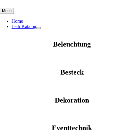
Skip
to
Menü
content
Home
Leih-Katalog
Beleuchtung
Besteck
Dekoration
Eventtechnik