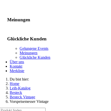
Gelungene Events
Meinungen
Glückliche Kunden
Gelungene Events
Meinungen
Glückliche Kunden
Über uns
Kontakt
Merkliste
Du bist hier:
Home
Leih-Katalog
Besteck
Besteck Vintage
Vorspeisemesser Vintage
Suche