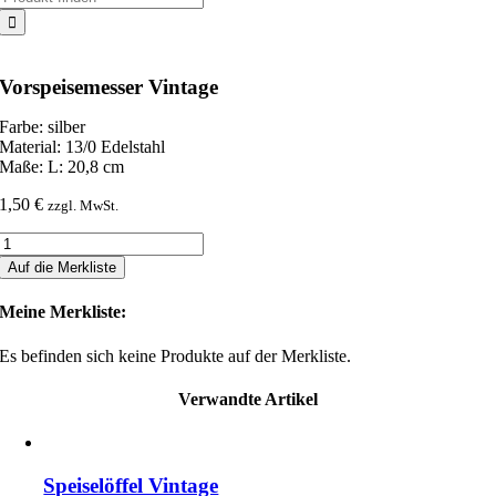
nach:
Vorspeisemesser Vintage
Farbe: silber
Material: 13/0 Edelstahl
Maße: L: 20,8 cm
1,50
€
zzgl. MwSt.
Vorspeisemesser
Vintage
Auf die Merkliste
Menge
Meine Merkliste:
Es befinden sich keine Produkte auf der Merkliste.
Verwandte Artikel
Speiselöffel Vintage