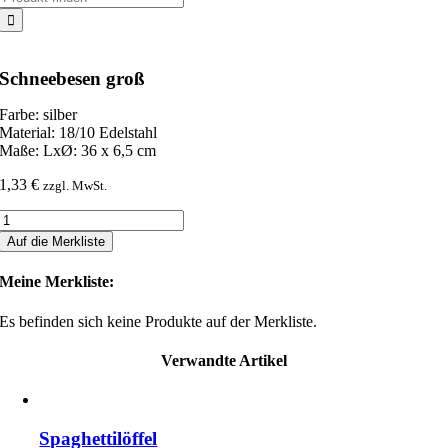
nach:
Schneebesen groß
Farbe: silber
Material: 18/10 Edelstahl
Maße: LxØ: 36 x 6,5 cm
1,33
€
zzgl. MwSt.
Schneebesen
groß
Auf die Merkliste
Menge
Meine Merkliste:
Es befinden sich keine Produkte auf der Merkliste.
Verwandte Artikel
Spaghettilöffel