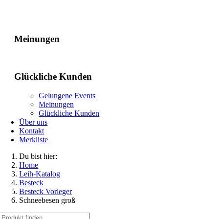
Gelungene Events
Meinungen
Glückliche Kunden
Gelungene Events
Meinungen
Glückliche Kunden
Über uns
Kontakt
Merkliste
Du bist hier:
Home
Leih-Katalog
Besteck
Besteck Vorleger
Schneebesen groß
Suche