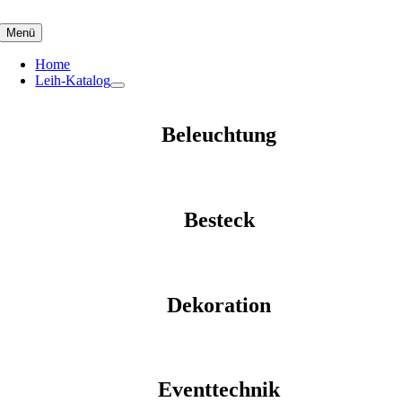
Skip
to
Menü
content
Home
Leih-Katalog
Beleuchtung
Besteck
Dekoration
Eventtechnik