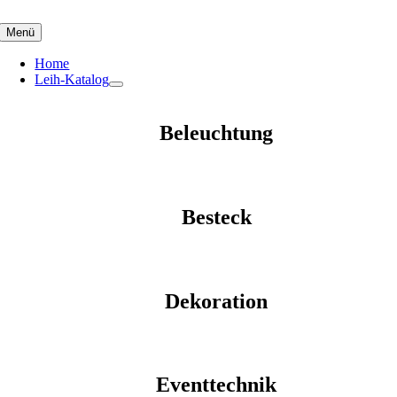
Skip
to
Menü
content
Home
Leih-Katalog
Beleuchtung
Besteck
Dekoration
Eventtechnik