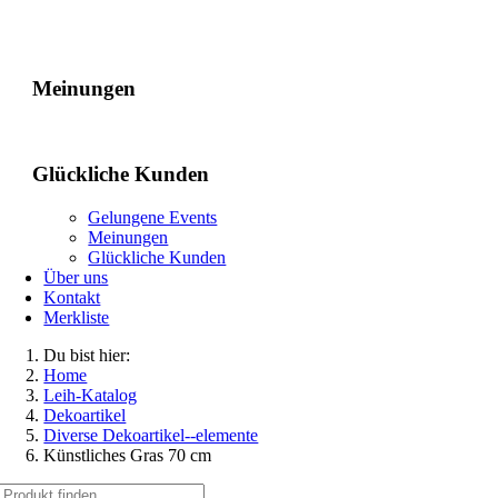
Gelungene Events
Meinungen
Glückliche Kunden
Gelungene Events
Meinungen
Glückliche Kunden
Über uns
Kontakt
Merkliste
Du bist hier:
Home
Leih-Katalog
Dekoartikel
Diverse Dekoartikel--elemente
Künstliches Gras 70 cm
Suche