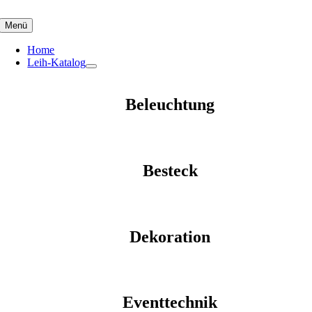
Skip
to
Menü
content
Home
Leih-Katalog
Beleuchtung
Besteck
Dekoration
Eventtechnik