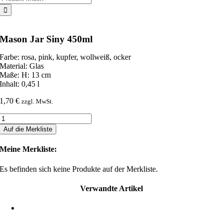
nach:
Mason Jar Siny 450ml
Farbe: rosa, pink, kupfer, wollweiß, ocker
Material: Glas
Maße: H: 13 cm
Inhalt: 0,45 l
1,70
€
zzgl. MwSt.
Mason
Jar
Auf die Merkliste
Siny
450ml
Meine Merkliste:
Menge
Es befinden sich keine Produkte auf der Merkliste.
Verwandte Artikel