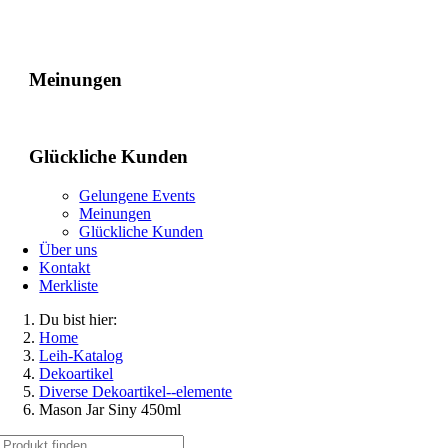
Gelungene Events
Meinungen
Glückliche Kunden
Gelungene Events
Meinungen
Glückliche Kunden
Über uns
Kontakt
Merkliste
Du bist hier:
Home
Leih-Katalog
Dekoartikel
Diverse Dekoartikel--elemente
Mason Jar Siny 450ml
Suche