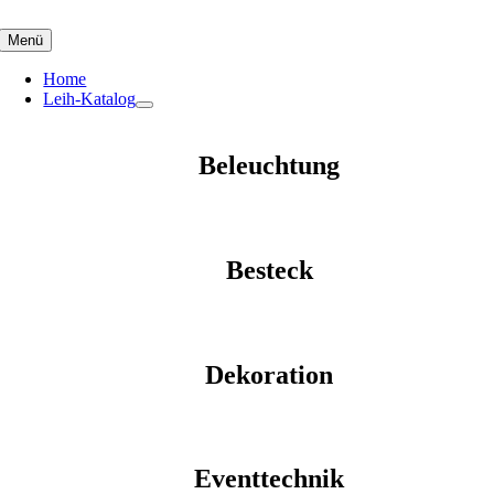
Skip
to
Menü
content
Home
Leih-Katalog
Beleuchtung
Besteck
Dekoration
Eventtechnik