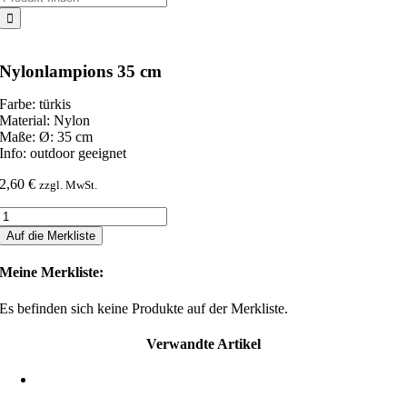
nach:
Nylonlampions 35 cm
Farbe: türkis
Material: Nylon
Maße: Ø: 35 cm
Info: outdoor geeignet
2,60
€
zzgl. MwSt.
Nylonlampions
35
Auf die Merkliste
cm
Menge
Meine Merkliste:
Es befinden sich keine Produkte auf der Merkliste.
Verwandte Artikel