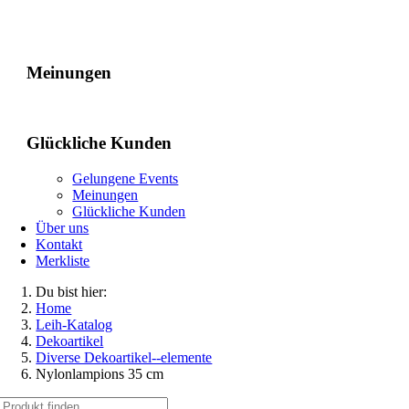
Gelungene Events
Meinungen
Glückliche Kunden
Gelungene Events
Meinungen
Glückliche Kunden
Über uns
Kontakt
Merkliste
Du bist hier:
Home
Leih-Katalog
Dekoartikel
Diverse Dekoartikel--elemente
Nylonlampions 35 cm
Suche