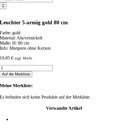
nach:
Leuchter 5-armig gold 80 cm
Farbe: gold
Material: Alu/vernickelt
Maße: H: 80 cm
Info: Mietpreis ohne Kerzen
19,85
€
zzgl. MwSt.
Leuchter
5-
Auf die Merkliste
armig
gold
Meine Merkliste:
80
cm
Es befinden sich keine Produkte auf der Merkliste.
Menge
Verwandte Artikel