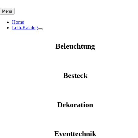
Skip
to
Menü
content
Home
Leih-Katalog
Beleuchtung
Besteck
Dekoration
Eventtechnik