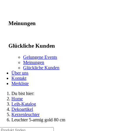
Gelungene Events
Meinungen
Glückliche Kunden
Gelungene Events
Meinungen
Glückliche Kunden
Über uns
Kontakt
Merkliste
Du bist hier:
Home
Leih-Katalog
Dekoartikel
Kerzenleuchter
Leuchter 5-armig gold 80 cm
Suche