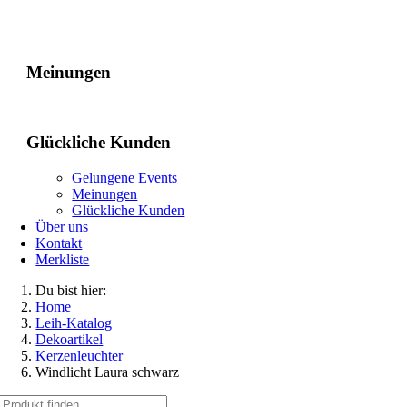
Gelungene Events
Meinungen
Glückliche Kunden
Gelungene Events
Meinungen
Glückliche Kunden
Über uns
Kontakt
Merkliste
Du bist hier:
Home
Leih-Katalog
Dekoartikel
Kerzenleuchter
Windlicht Laura schwarz
Suche