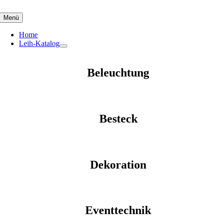
Skip
to
Menü
content
Home
Leih-Katalog
Beleuchtung
Besteck
Dekoration
Eventtechnik