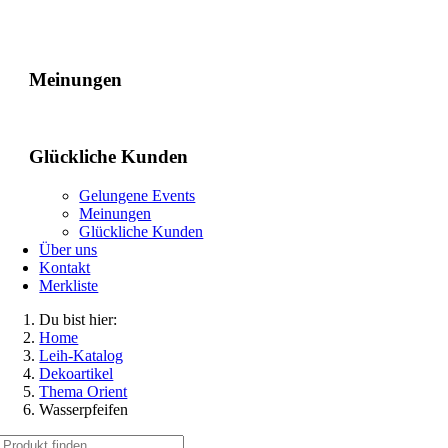
Gelungene Events
Meinungen
Glückliche Kunden
Gelungene Events
Meinungen
Glückliche Kunden
Über uns
Kontakt
Merkliste
Du bist hier:
Home
Leih-Katalog
Dekoartikel
Thema Orient
Wasserpfeifen
Suche