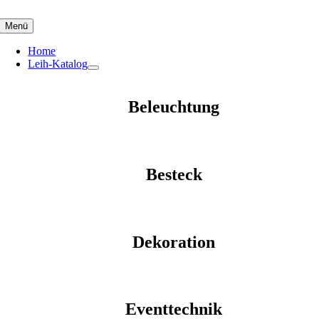
Skip
to
Menü
content
Home
Leih-Katalog
Beleuchtung
Besteck
Dekoration
Eventtechnik