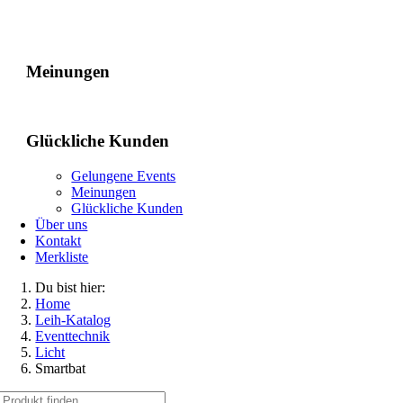
Gelungene Events
Meinungen
Glückliche Kunden
Gelungene Events
Meinungen
Glückliche Kunden
Über uns
Kontakt
Merkliste
Du bist hier:
Home
Leih-Katalog
Eventtechnik
Licht
Smartbat
Suche