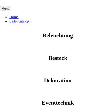
Skip
to
Menü
content
Home
Leih-Katalog
Beleuchtung
Besteck
Dekoration
Eventtechnik