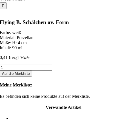
nach:
Flying B. Schälchen ov. Form
Farbe: weiß
Material: Porzellan
Maße: H: 4 cm
Inhalt: 90 ml
0,41
€
zzgl. MwSt.
Flying
B.
Auf die Merkliste
Schälchen
ov.
Meine Merkliste:
Form
Menge
Es befinden sich keine Produkte auf der Merkliste.
Verwandte Artikel