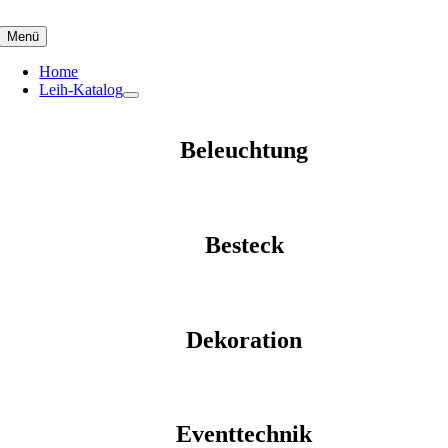
Skip
to
Menü
content
Home
Leih-Katalog
Beleuchtung
Besteck
Dekoration
Eventtechnik