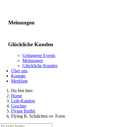
Gelungene Events
Meinungen
Glückliche Kunden
Gelungene Events
Meinungen
Glückliche Kunden
Über uns
Kontakt
Merkliste
Du bist hier:
Home
Leih-Katalog
Geschirr
Flying Buffet
Flying B. Schälchen ov. Form
Suche