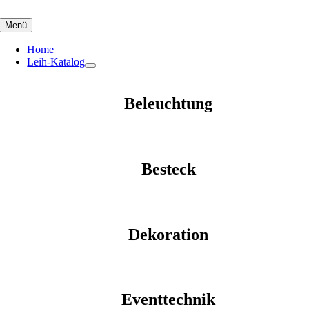
Skip
to
Menü
content
Home
Leih-Katalog
Beleuchtung
Besteck
Dekoration
Eventtechnik