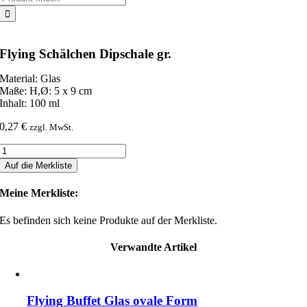
nach:
Flying Schälchen Dipschale gr.
Material: Glas
Maße: H,Ø: 5 x 9 cm
Inhalt: 100 ml
0,27
€
zzgl. MwSt.
Flying
Schälchen
Auf die Merkliste
Dipschale
gr.
Meine Merkliste:
Menge
Es befinden sich keine Produkte auf der Merkliste.
Verwandte Artikel
Flying Buffet Glas ovale Form