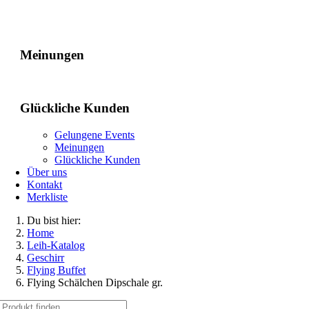
Gelungene Events
Meinungen
Glückliche Kunden
Gelungene Events
Meinungen
Glückliche Kunden
Über uns
Kontakt
Merkliste
Du bist hier:
Home
Leih-Katalog
Geschirr
Flying Buffet
Flying Schälchen Dipschale gr.
Suche