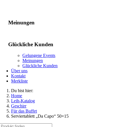
Gelungene Events
Meinungen
Glückliche Kunden
Gelungene Events
Meinungen
Glückliche Kunden
Über uns
Kontakt
Merkliste
Du bist hier:
Home
Leih-Katalog
Geschirr
Für das Buffet
Serviertablett „Da Capo“ 50×15
Suche