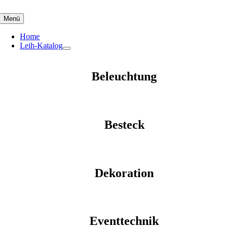
Skip
to
Menü
content
Home
Leih-Katalog
Beleuchtung
Besteck
Dekoration
Eventtechnik