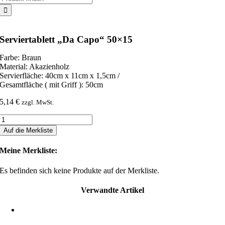
nach:
Serviertablett „Da Capo“ 50×15
Farbe: Braun
Material: Akazienholz
Servierfläche: 40cm x 11cm x 1,5cm /
Gesamtfläche ( mit Griff ): 50cm
5,14
€
zzgl. MwSt.
Serviertablett
"Da
Auf die Merkliste
Capo"
50x15
Meine Merkliste:
Menge
Es befinden sich keine Produkte auf der Merkliste.
Verwandte Artikel