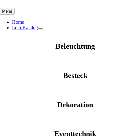
Skip
to
Menü
content
Home
Leih-Katalog
Beleuchtung
Besteck
Dekoration
Eventtechnik