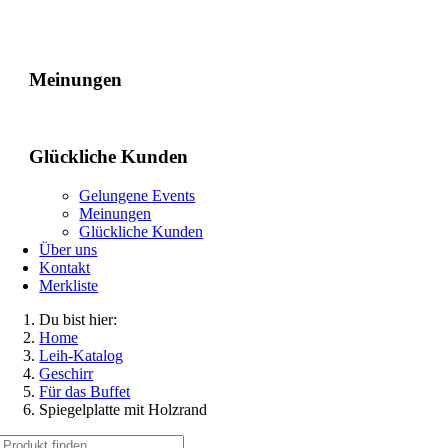
Gelungene Events
Meinungen
Glückliche Kunden
Gelungene Events
Meinungen
Glückliche Kunden
Über uns
Kontakt
Merkliste
Du bist hier:
Home
Leih-Katalog
Geschirr
Für das Buffet
Spiegelplatte mit Holzrand
Suche