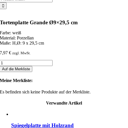
nach:
Tortenplatte Grande Ø9×29,5 cm
Farbe: weiß
Material: Porzellan
Maße: H,Ø: 9 x 29,5 cm
7,97
€
zzgl. MwSt.
Tortenplatte
Grande
Auf die Merkliste
Ø9x29,5
cm
Meine Merkliste:
Menge
Es befinden sich keine Produkte auf der Merkliste.
Verwandte Artikel
Spiegelplatte mit Holzrand