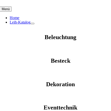
Skip
to
Menü
content
Home
Leih-Katalog
Beleuchtung
Besteck
Dekoration
Eventtechnik