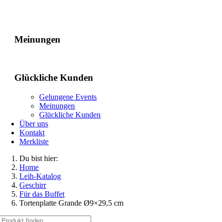
Gelungene Events
Meinungen
Glückliche Kunden
Gelungene Events
Meinungen
Glückliche Kunden
Über uns
Kontakt
Merkliste
Du bist hier:
Home
Leih-Katalog
Geschirr
Für das Buffet
Tortenplatte Grande Ø9×29,5 cm
Suche