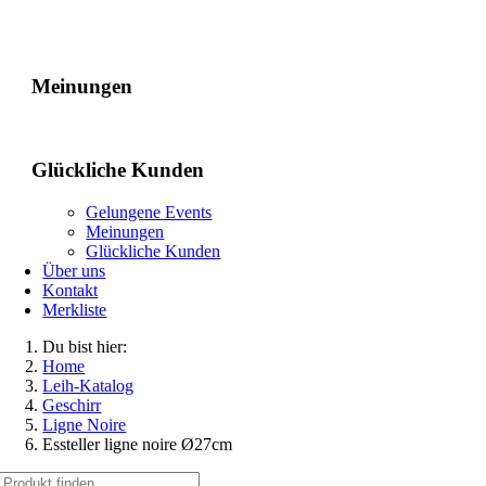
Gelungene Events
Meinungen
Glückliche Kunden
Gelungene Events
Meinungen
Glückliche Kunden
Über uns
Kontakt
Merkliste
Du bist hier:
Home
Leih-Katalog
Geschirr
Ligne Noire
Essteller ligne noire Ø27cm
Suche