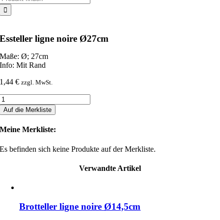
nach:
Essteller ligne noire Ø27cm
Maße: Ø; 27cm
Info: Mit Rand
1,44
€
zzgl. MwSt.
Essteller
ligne
Auf die Merkliste
noire
Ø27cm
Meine Merkliste:
Menge
Es befinden sich keine Produkte auf der Merkliste.
Verwandte Artikel
Brotteller ligne noire Ø14,5cm