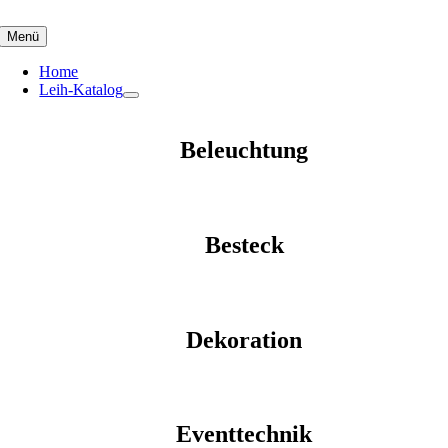
Skip
to
Menü
content
Home
Leih-Katalog
Beleuchtung
Besteck
Dekoration
Eventtechnik