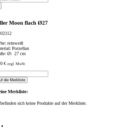
ch:
ller Moon flach Ø27
02112
rbe: reinweiß
terial: Porzellan
ße: Ø: 27 cm
70
€
zzgl. MwSt.
ler
on
uf die Merkliste
ch
7
ine Merkliste:
nge
 befinden sich keine Produkte auf der Merkliste.