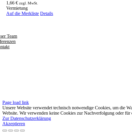
1,66
€
zzgl. MwSt.
Vermietung
Auf die Merkliste
Details
ntdecken
ser Team
ferenzen
ntakt
olgen
iten
pressum
tenschutzerklärung
sere AGB
Page load link
Unsere Website verwendet technisch notwendige Cookies, um die Waren
Website. Wir verwenden keine Cookies zur Nachverfolgung oder für e
Zur Datenschutzerklärung
Akzeptieren