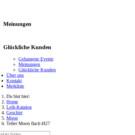
Gelungene Events
Meinungen
Glückliche Kunden
Gelungene Events
Meinungen
Glückliche Kunden
Über uns
Kontakt
Merkliste
Du bist hier:
Home
Leih-Katalog
Geschirr
Moon
Teller Moon flach Ø27
che