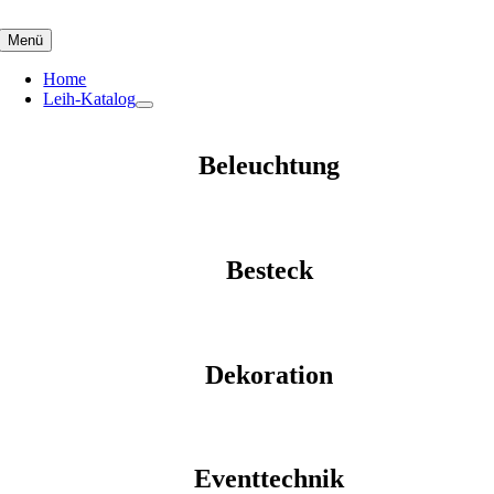
Skip
to
Menü
content
Home
Leih-Katalog
Beleuchtung
Besteck
Dekoration
Eventtechnik