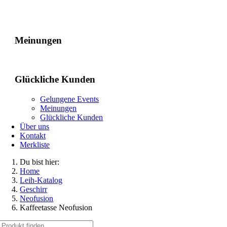
Gelungene Events
Meinungen
Glückliche Kunden
Gelungene Events
Meinungen
Glückliche Kunden
Über uns
Kontakt
Merkliste
Du bist hier:
Home
Leih-Katalog
Geschirr
Neofusion
Kaffeetasse Neofusion
Suche