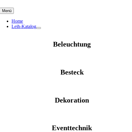
Skip
to
Menü
content
Home
Leih-Katalog
Beleuchtung
Besteck
Dekoration
Eventtechnik