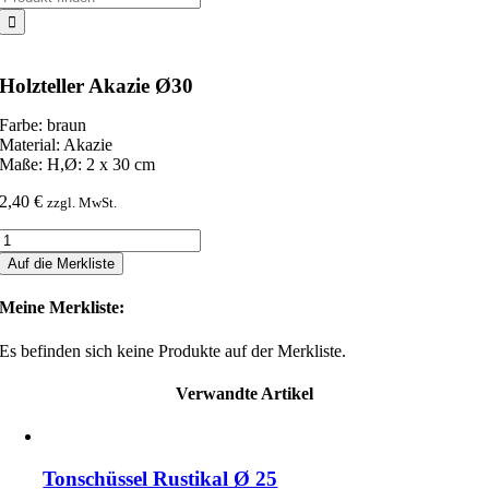
nach:
Holzteller Akazie Ø30
Farbe: braun
Material: Akazie
Maße: H,Ø: 2 x 30 cm
2,40
€
zzgl. MwSt.
Holzteller
Akazie
Auf die Merkliste
Ø30
Menge
Meine Merkliste:
Es befinden sich keine Produkte auf der Merkliste.
Verwandte Artikel
Tonschüssel Rustikal Ø 25