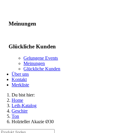
Gelungene Events
Meinungen
Glückliche Kunden
Gelungene Events
Meinungen
Glückliche Kunden
Über uns
Kontakt
Merkliste
Du bist hier:
Home
Leih-Katalog
Geschirr
Ton
Holzteller Akazie Ø30
Suche