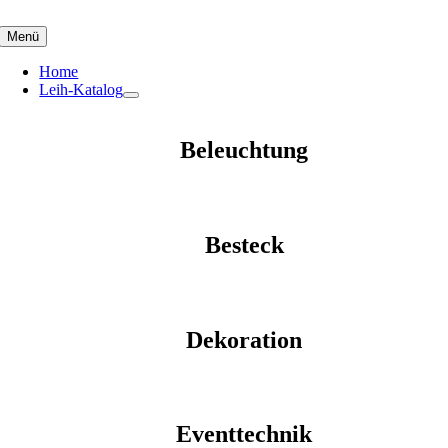
Skip
to
Menü
content
Home
Leih-Katalog
Beleuchtung
Besteck
Dekoration
Eventtechnik