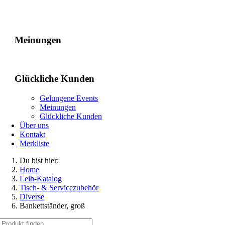
Gelungene Events
Meinungen
Glückliche Kunden
Gelungene Events
Meinungen
Glückliche Kunden
Über uns
Kontakt
Merkliste
Du bist hier:
Home
Leih-Katalog
Tisch- & Servicezubehör
Diverse
Bankettständer, groß
Suche