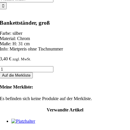
nach:
Bankettständer, groß
Farbe: silber
Material: Chrom
Maße: H: 31 cm
Info: Mietpreis ohne Tischnummer
3,40
€
zzgl. MwSt.
Bankettständer,
groß
Auf die Merkliste
Menge
Meine Merkliste:
Es befinden sich keine Produkte auf der Merkliste.
Verwandte Artikel