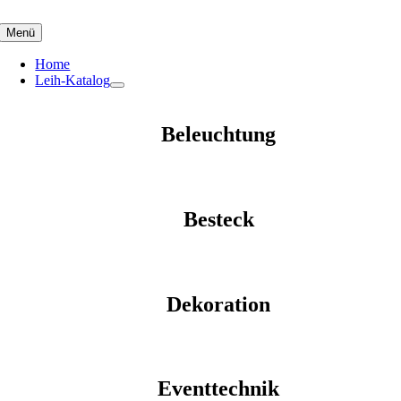
Skip
to
Menü
content
Home
Leih-Katalog
Beleuchtung
Besteck
Dekoration
Eventtechnik