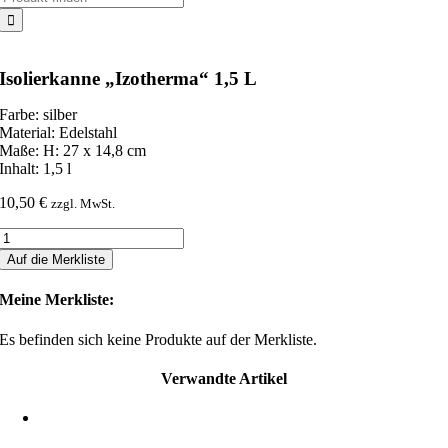
nach:
Isolierkanne „Izotherma“ 1,5 L
Farbe: silber
Material: Edelstahl
Maße: H: 27 x 14,8 cm
Inhalt: 1,5 l
10,50
€
zzgl. MwSt.
Isolierkanne
"Izotherma"
Auf die Merkliste
1,5
L
Meine Merkliste:
Menge
Es befinden sich keine Produkte auf der Merkliste.
Verwandte Artikel