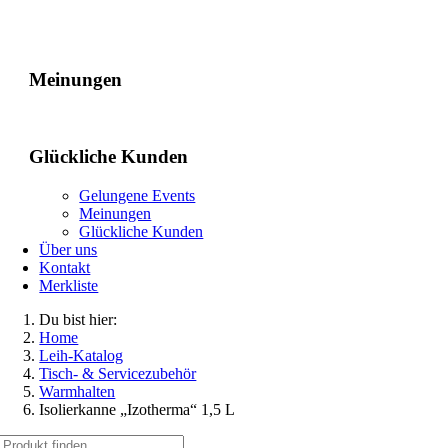
Gelungene Events
Meinungen
Glückliche Kunden
Gelungene Events
Meinungen
Glückliche Kunden
Über uns
Kontakt
Merkliste
Du bist hier:
Home
Leih-Katalog
Tisch- & Servicezubehör
Warmhalten
Isolierkanne „Izotherma“ 1,5 L
Suche