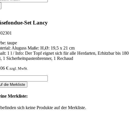
ch:
sefondue-Set Lancy
02301
rbe: taupe
terial: Aluguss Maße: H,Ø: 19,5 x 21 cm
halt: 1 l / Info: Der Topf eignet sich für alle Herdarten, Erhitzbar bi
8, 1 Sicherheitspastenbrenner, 1 Rechaud
,06
€
zzgl. MwSt.
sefondue-
t
uf die Merkliste
ncy
nge
ine Merkliste:
 befinden sich keine Produkte auf der Merkliste.