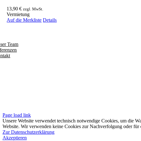
13,90
€
zzgl. MwSt.
Vermietung
Auf die Merkliste
Details
ntdecken
ser Team
ferenzen
ntakt
olgen
iten
pressum
tenschutzerklärung
sere AGB
Page load link
Unsere Website verwendet technisch notwendige Cookies, um die Waren
Website. Wir verwenden keine Cookies zur Nachverfolgung oder für e
Zur Datenschutzerklärung
Akzeptieren