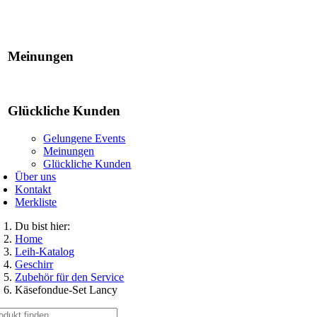
Gelungene Events
Meinungen
Glückliche Kunden
Gelungene Events
Meinungen
Glückliche Kunden
Über uns
Kontakt
Merkliste
Du bist hier:
Home
Leih-Katalog
Geschirr
Zubehör für den Service
Käsefondue-Set Lancy
che