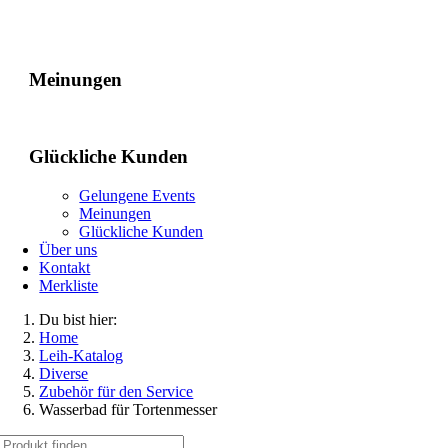
Gelungene Events
Meinungen
Glückliche Kunden
Gelungene Events
Meinungen
Glückliche Kunden
Über uns
Kontakt
Merkliste
Du bist hier:
Home
Leih-Katalog
Diverse
Zubehör für den Service
Wasserbad für Tortenmesser
Suche