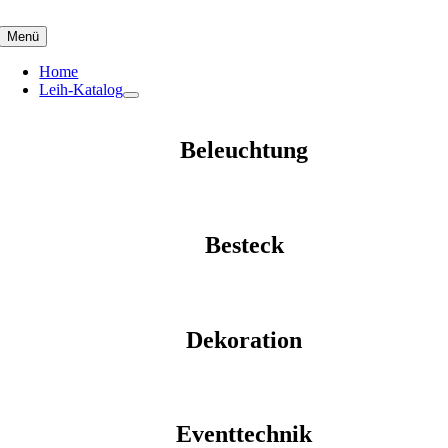
Skip
to
Menü
content
Home
Leih-Katalog
Beleuchtung
Besteck
Dekoration
Eventtechnik