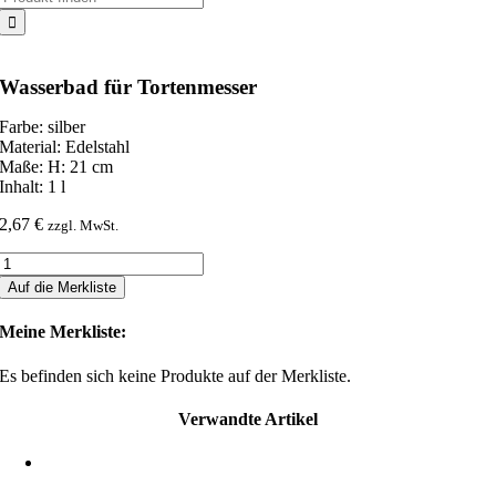
nach:
Wasserbad für Tortenmesser
Farbe: silber
Material: Edelstahl
Maße: H: 21 cm
Inhalt: 1 l
2,67
€
zzgl. MwSt.
Wasserbad
für
Auf die Merkliste
Tortenmesser
Menge
Meine Merkliste:
Es befinden sich keine Produkte auf der Merkliste.
Verwandte Artikel