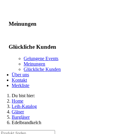
Gelungene Events
Meinungen
Glückliche Kunden
Gelungene Events
Meinungen
Glückliche Kunden
Über uns
Kontakt
Merkliste
Du bist hier:
Home
Leih-Katalog
Gläser
Bargläser
Edelbrandkelch
Suche