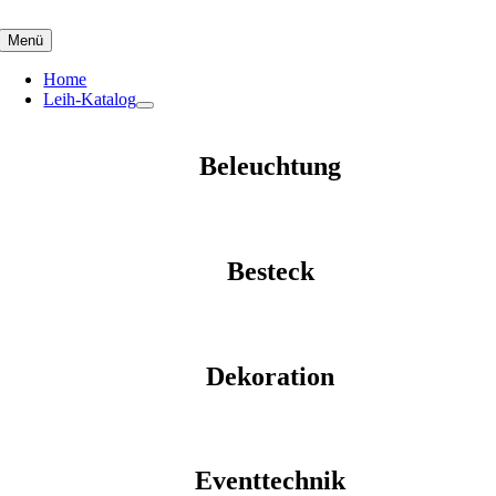
Skip
to
Menü
content
Home
Leih-Katalog
Beleuchtung
Besteck
Dekoration
Eventtechnik