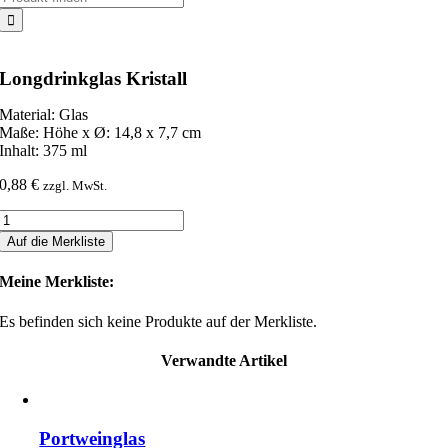
nach:
Longdrinkglas Kristall
Material: Glas
Maße: Höhe x Ø: 14,8 x 7,7 cm
Inhalt: 375 ml
0,88
€
zzgl. MwSt.
Longdrinkglas
Kristall
Auf die Merkliste
Menge
Meine Merkliste:
Es befinden sich keine Produkte auf der Merkliste.
Verwandte Artikel
Portweinglas