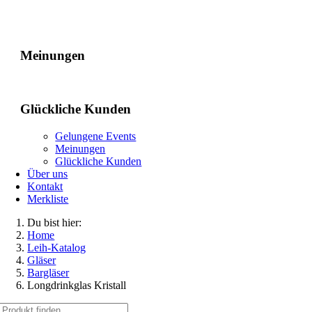
Gelungene Events
Meinungen
Glückliche Kunden
Gelungene Events
Meinungen
Glückliche Kunden
Über uns
Kontakt
Merkliste
Du bist hier:
Home
Leih-Katalog
Gläser
Bargläser
Longdrinkglas Kristall
Suche