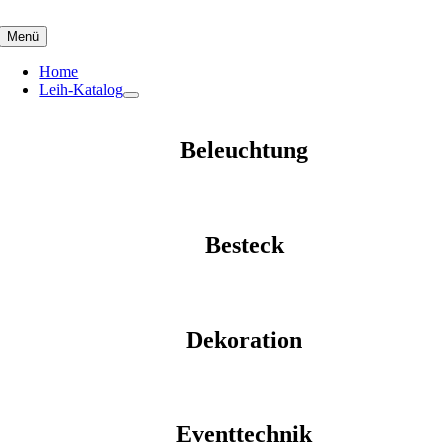
Skip
to
Menü
content
Home
Leih-Katalog
Beleuchtung
Besteck
Dekoration
Eventtechnik