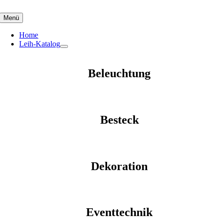
Skip
to
Menü
content
Home
Leih-Katalog
Beleuchtung
Besteck
Dekoration
Eventtechnik