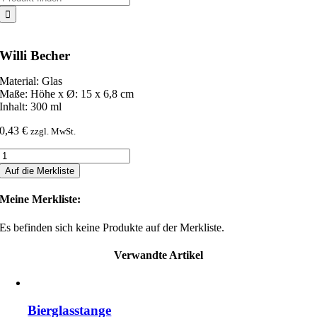
nach:
Willi Becher
Material: Glas
Maße: Höhe x Ø: 15 x 6,8 cm
Inhalt: 300 ml
0,43
€
zzgl. MwSt.
Willi
Becher
Auf die Merkliste
Menge
Meine Merkliste:
Es befinden sich keine Produkte auf der Merkliste.
Verwandte Artikel
Bierglasstange