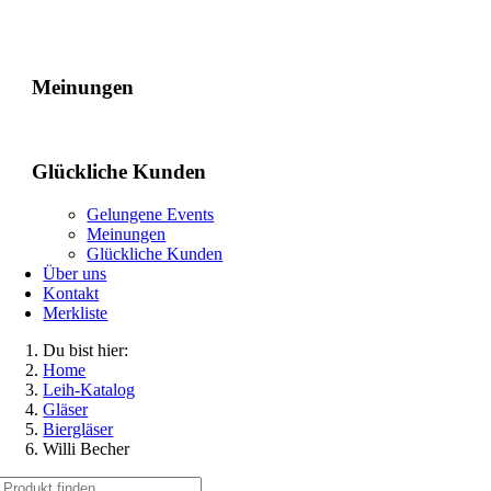
Gelungene Events
Meinungen
Glückliche Kunden
Gelungene Events
Meinungen
Glückliche Kunden
Über uns
Kontakt
Merkliste
Du bist hier:
Home
Leih-Katalog
Gläser
Biergläser
Willi Becher
Suche