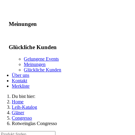
Gelungene Events
Meinungen
Glückliche Kunden
Gelungene Events
Meinungen
Glückliche Kunden
Über uns
Kontakt
Merkliste
Du bist hier:
Home
Leih-Katalog
Gläser
Congresso
Rotweinglas Congresso
Suche