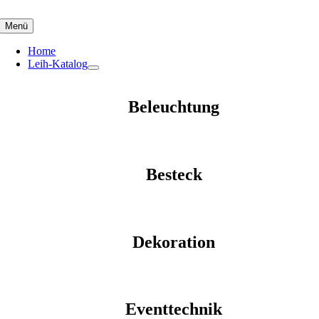
Skip
to
Menü
content
Home
Leih-Katalog
Beleuchtung
Besteck
Dekoration
Eventtechnik