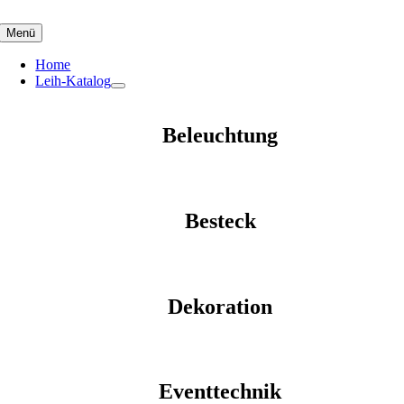
Skip
to
Menü
content
Home
Leih-Katalog
Beleuchtung
Besteck
Dekoration
Eventtechnik