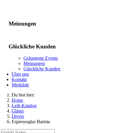
Gelungene Events
Meinungen
Glückliche Kunden
Gelungene Events
Meinungen
Glückliche Kunden
Über uns
Kontakt
Merkliste
Du bist hier:
Home
Leih-Katalog
Gläser
Divers
Espressoglas Barista
Suche