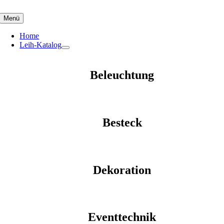
Skip
to
Menü
content
Home
Leih-Katalog
Beleuchtung
Besteck
Dekoration
Eventtechnik