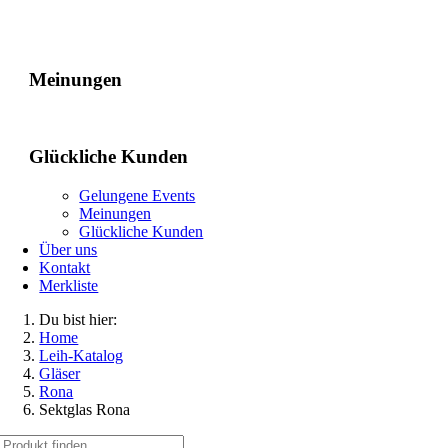
Gelungene Events
Meinungen
Glückliche Kunden
Gelungene Events
Meinungen
Glückliche Kunden
Über uns
Kontakt
Merkliste
Du bist hier:
Home
Leih-Katalog
Gläser
Rona
Sektglas Rona
Suche