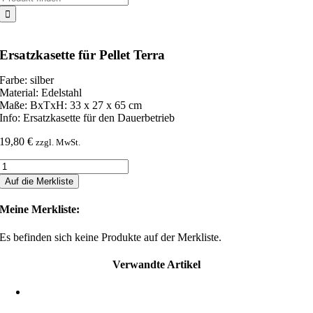
nach:
Ersatzkasette für Pellet Terra
Farbe: silber
Material: Edelstahl
Maße: BxTxH: 33 x 27 x 65 cm
Info: Ersatzkasette für den Dauerbetrieb
19,80
€
zzgl. MwSt.
Ersatzkasette
für
Auf die Merkliste
Pellet
Terra
Meine Merkliste:
Menge
Es befinden sich keine Produkte auf der Merkliste.
Verwandte Artikel