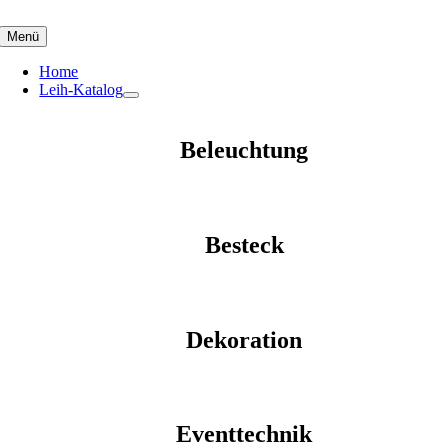
Skip
to
Menü
content
Home
Leih-Katalog
Beleuchtung
Besteck
Dekoration
Eventtechnik