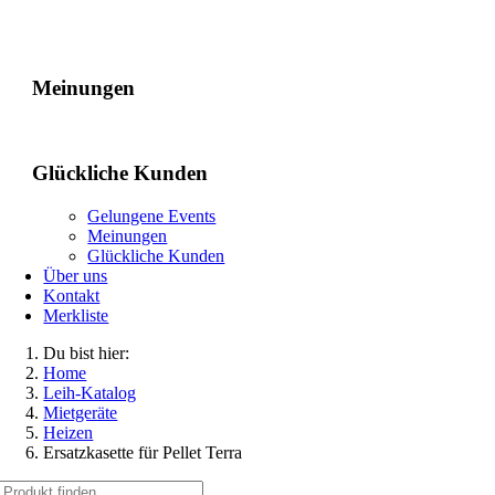
Gelungene Events
Meinungen
Glückliche Kunden
Gelungene Events
Meinungen
Glückliche Kunden
Über uns
Kontakt
Merkliste
Du bist hier:
Home
Leih-Katalog
Mietgeräte
Heizen
Ersatzkasette für Pellet Terra
Suche