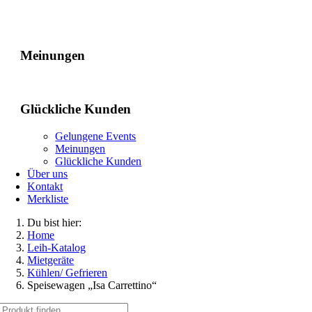
Gelungene Events
Meinungen
Glückliche Kunden
Gelungene Events
Meinungen
Glückliche Kunden
Über uns
Kontakt
Merkliste
Du bist hier:
Home
Leih-Katalog
Mietgeräte
Kühlen/ Gefrieren
Speisewagen „Isa Carrettino“
Suche