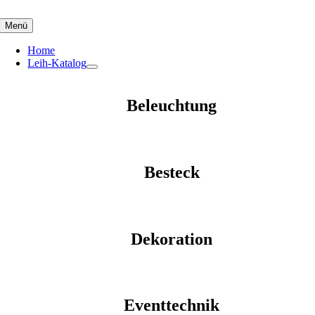
Skip
to
Menü
content
Home
Leih-Katalog
Beleuchtung
Besteck
Dekoration
Eventtechnik