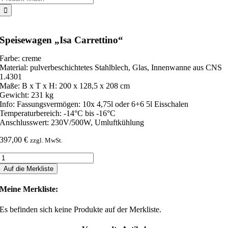
nach:
Speisewagen „Isa Carrettino“
Farbe: creme
Material: pulverbeschichtetes Stahlblech, Glas, Innenwanne aus CNS
1.4301
Maße: B x T x H: 200 x 128,5 x 208 cm
Gewicht: 231 kg
Info: Fassungsvermögen: 10x 4,75l oder 6+6 5l Eisschalen
Temperaturbereich: -14°C bis -16°C
Anschlusswert: 230V/500W, Umluftkühlung
397,00
€
zzgl. MwSt.
Speisewagen
"Isa
Auf die Merkliste
Carrettino"
Menge
Meine Merkliste:
Es befinden sich keine Produkte auf der Merkliste.