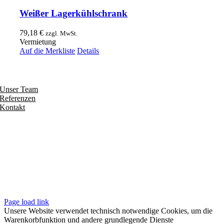
Weißer Lagerkühlschrank
79,18
€
zzgl. MwSt.
Vermietung
Auf die Merkliste
Details
Entdecken
Unser Team
Referenzen
Kontakt
Folgen
Seiten
Impressum
Datenschutzerklärung
Unsere AGB
Page load link
Unsere Website verwendet technisch notwendige Cookies, um die
Warenkorbfunktion und andere grundlegende Dienste