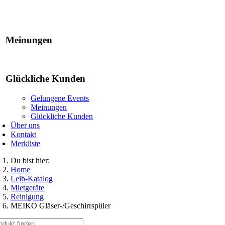
Gelungene Events
Meinungen
Glückliche Kunden
Gelungene Events
Meinungen
Glückliche Kunden
Über uns
Kontakt
Merkliste
Du bist hier:
Home
Leih-Katalog
Mietgeräte
Reinigung
MEIKO Gläser-/Geschirrspüler
che