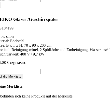
ch:
IKO Gläser-/Geschirrspüler
104199
be: silber
terial: Edelstahl
ße: B x T x H: 70 x 90 x 200 cm
fo: inkl. Reinigungsmittel, 2 Spülkörbe und Endreinigung, Wasseransc
schlusswert: 400 V / 9,7 kW
5,80
€
zzgl. MwSt.
EIKO
ser-/Geschirrspüler
uf die Merkliste
nge
ine Merkliste:
 befinden sich keine Produkte auf der Merkliste.