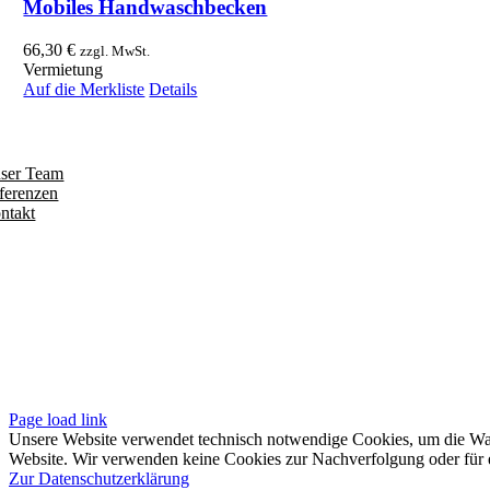
Mobiles Handwaschbecken
66,30
€
zzgl. MwSt.
Vermietung
Auf die Merkliste
Details
ntdecken
ser Team
ferenzen
ntakt
olgen
iten
pressum
tenschutzerklärung
sere AGB
Page load link
Unsere Website verwendet technisch notwendige Cookies, um die Waren
Website. Wir verwenden keine Cookies zur Nachverfolgung oder für e
Zur Datenschutzerklärung