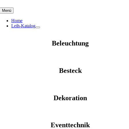
Skip
to
Menü
content
Home
Leih-Katalog
Beleuchtung
Besteck
Dekoration
Eventtechnik