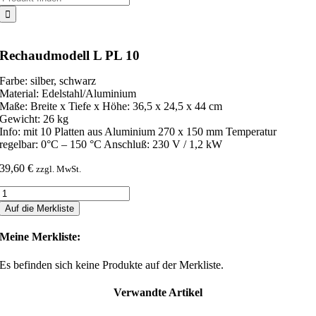
nach:
Rechaudmodell L PL 10
Farbe: silber, schwarz
Material: Edelstahl/Aluminium
Maße: Breite x Tiefe x Höhe: 36,5 x 24,5 x 44 cm
Gewicht: 26 kg
Info: mit 10 Platten aus Aluminium 270 x 150 mm Temperatur
regelbar: 0°C – 150 °C Anschluß: 230 V / 1,2 kW
39,60
€
zzgl. MwSt.
Rechaudmodell
L
Auf die Merkliste
PL
10
Meine Merkliste:
Menge
Es befinden sich keine Produkte auf der Merkliste.
Verwandte Artikel