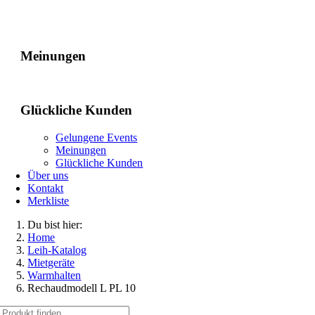
Gelungene Events
Meinungen
Glückliche Kunden
Gelungene Events
Meinungen
Glückliche Kunden
Über uns
Kontakt
Merkliste
Du bist hier:
Home
Leih-Katalog
Mietgeräte
Warmhalten
Rechaudmodell L PL 10
Suche