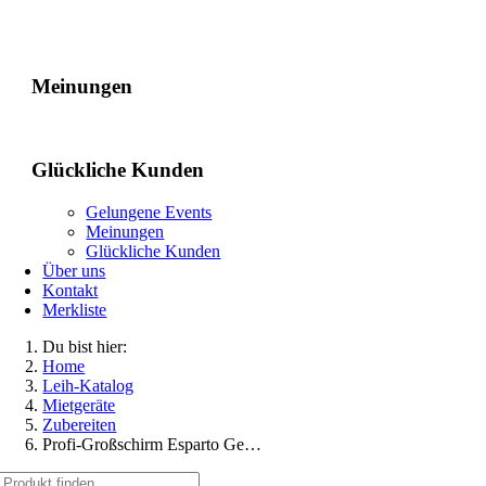
Gelungene Events
Meinungen
Glückliche Kunden
Gelungene Events
Meinungen
Glückliche Kunden
Über uns
Kontakt
Merkliste
Du bist hier:
Home
Leih-Katalog
Mietgeräte
Zubereiten
Profi-Großschirm Esparto Ge…
Suche