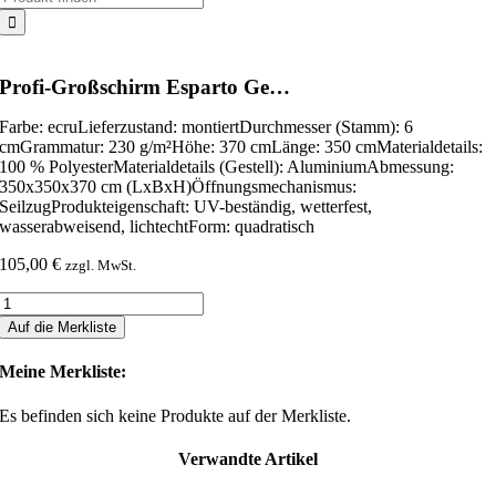
nach:
Profi-Großschirm Esparto Ge…
Farbe: ecruLieferzustand: montiertDurchmesser (Stamm): 6
cmGrammatur: 230 g/m²Höhe: 370 cmLänge: 350 cmMaterialdetails:
100 % PolyesterMaterialdetails (Gestell): AluminiumAbmessung:
350x350x370 cm (LxBxH)Öffnungsmechanismus:
SeilzugProdukteigenschaft: UV-beständig, wetterfest,
wasserabweisend, lichtechtForm: quadratisch
105,00
€
zzgl. MwSt.
Profi-
Großschirm
Auf die Merkliste
Esparto
Ge...
Meine Merkliste:
Menge
Es befinden sich keine Produkte auf der Merkliste.
Verwandte Artikel