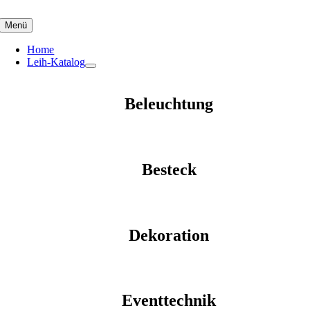
Skip
to
Menü
content
Home
Leih-Katalog
Beleuchtung
Besteck
Dekoration
Eventtechnik