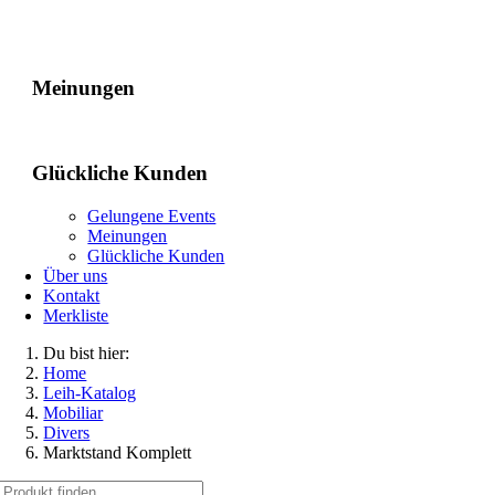
Gelungene Events
Meinungen
Glückliche Kunden
Gelungene Events
Meinungen
Glückliche Kunden
Über uns
Kontakt
Merkliste
Du bist hier:
Home
Leih-Katalog
Mobiliar
Divers
Marktstand Komplett
Suche