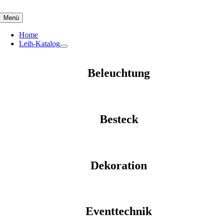
Skip
to
Menü
content
Home
Leih-Katalog
Beleuchtung
Besteck
Dekoration
Eventtechnik