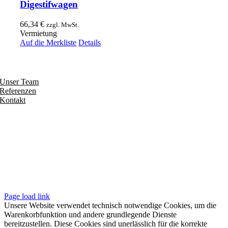
Digestifwagen
66,34
€
zzgl. MwSt.
Vermietung
Auf die Merkliste
Details
Entdecken
Unser Team
Referenzen
Kontakt
Folgen
Seiten
Impressum
Datenschutzerklärung
Unsere AGB
Page load link
Unsere Website verwendet technisch notwendige Cookies, um die
Warenkorbfunktion und andere grundlegende Dienste
bereitzustellen. Diese Cookies sind unerlässlich für die korrekte