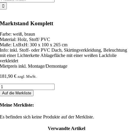
nach:
Marktstand Komplett
Farbe: weiß, braun
Material: Holz, Stoff/ PVC
Maße: LxBxH: 300 x 100 x 265 cm
Info: inkl. Stoff- oder PVC Dach, Skirtingverkleidung, Beleuchtung
mit einer Lichterkette Ablagefläche mit einer weißen Lackfolie
verkleidet
Mietpreis inkl. Montage/Demontage
181,90
€
zzgl. MwSt.
Marktstand
Komplett
Auf die Merkliste
Menge
Meine Merkliste:
Es befinden sich keine Produkte auf der Merkliste.
Verwandte Artikel