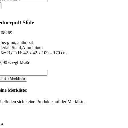
ch:
dnerpult Slide
08269
be: grau, anthrazit
terial: Stahl,Aluminium
ße: BxTxH: 42 x 42 x 109 – 170 cm
8,90
€
zzgl. MwSt.
dnerpult
de
uf die Merkliste
nge
ine Merkliste:
 befinden sich keine Produkte auf der Merkliste.