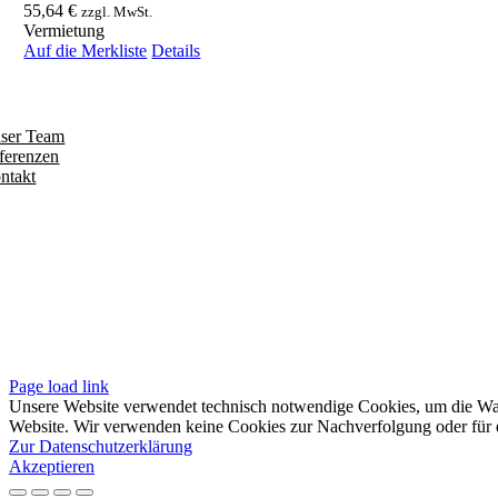
55,64
€
zzgl. MwSt.
Vermietung
Auf die Merkliste
Details
ntdecken
ser Team
ferenzen
ntakt
olgen
iten
pressum
tenschutzerklärung
sere AGB
Page load link
Unsere Website verwendet technisch notwendige Cookies, um die Waren
Website. Wir verwenden keine Cookies zur Nachverfolgung oder für e
Zur Datenschutzerklärung
Akzeptieren