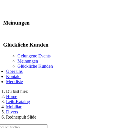
Gelungene Events
Meinungen
Glückliche Kunden
Gelungene Events
Meinungen
Glückliche Kunden
Über uns
Kontakt
Merkliste
Du bist hier:
Home
Leih-Katalog
Mobiliar
Divers
Rednerpult Slide
che