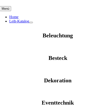
Skip
to
Menü
content
Home
Leih-Katalog
Beleuchtung
Besteck
Dekoration
Eventtechnik