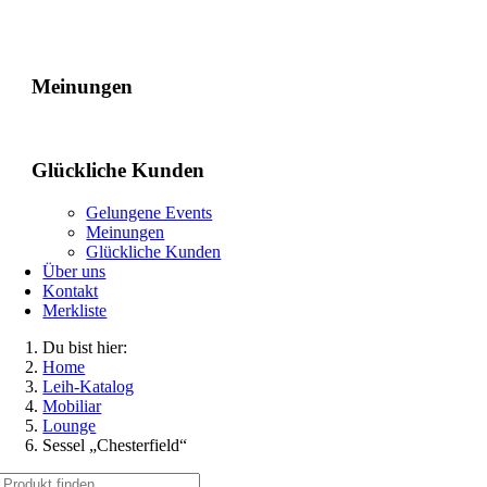
Gelungene Events
Meinungen
Glückliche Kunden
Gelungene Events
Meinungen
Glückliche Kunden
Über uns
Kontakt
Merkliste
Du bist hier:
Home
Leih-Katalog
Mobiliar
Lounge
Sessel „Chesterfield“
Suche