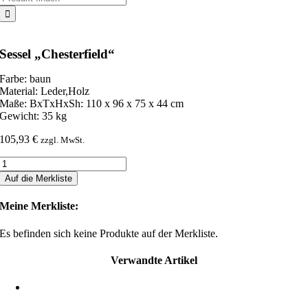
nach:
Sessel „Chesterfield“
Farbe: baun
Material: Leder,Holz
Maße: BxTxHxSh: 110 x 96 x 75 x 44 cm
Gewicht: 35 kg
105,93
€
zzgl. MwSt.
Sessel
"Chesterfield"
Auf die Merkliste
Menge
Meine Merkliste:
Es befinden sich keine Produkte auf der Merkliste.
Verwandte Artikel