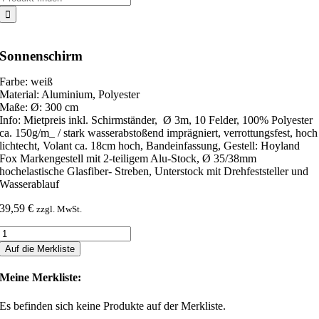
nach:
Sonnenschirm
Farbe: weiß
Material: Aluminium, Polyester
Maße: Ø: 300 cm
Info: Mietpreis inkl. Schirmständer, Ø 3m, 10 Felder, 100% Polyester
ca. 150g/m_ / stark wasserabstoßend imprägniert, verrottungsfest, hoch
lichtecht, Volant ca. 18cm hoch, Bandeinfassung, Gestell: Hoyland
Fox Markengestell mit 2-teiligem Alu-Stock, Ø 35/38mm
hochelastische Glasfiber- Streben, Unterstock mit Drehfeststeller und
Wasserablauf
39,59
€
zzgl. MwSt.
Sonnenschirm
Menge
Auf die Merkliste
Meine Merkliste:
Es befinden sich keine Produkte auf der Merkliste.