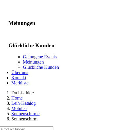
Gelungene Events
Meinungen
Glückliche Kunden
Gelungene Events
Meinungen
Glückliche Kunden
Über uns
Kontakt
Merkliste
Du bist hier:
Home
Leih-Katalog
Mobiliar
Sonnenschirme
Sonnenschirm
Suche