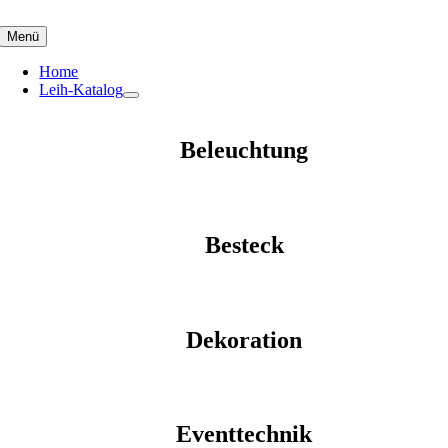
Skip
to
Menü
content
Home
Leih-Katalog
Beleuchtung
Besteck
Dekoration
Eventtechnik