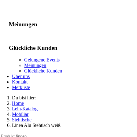
Gelungene Events
Meinungen
Glückliche Kunden
Gelungene Events
Meinungen
Glückliche Kunden
Über uns
Kontakt
Merkliste
Du bist hier:
Home
Leih-Katalog
Mobiliar
Stehtische
Linea Alu Stehtisch weiß
Suche