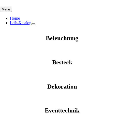
Skip
to
Menü
content
Home
Leih-Katalog
Beleuchtung
Besteck
Dekoration
Eventtechnik