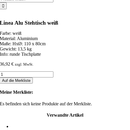
nach:
Linea Alu Stehtisch weiß
Farbe: weiß
Material: Aluminium
Maße: HxØ: 110 x 80cm
Gewicht: 13,5 kg
Info: runde Tischplatte
36,92
€
zzgl. MwSt.
Linea
Alu
Auf die Merkliste
Stehtisch
weiß
Meine Merkliste:
Menge
Es befinden sich keine Produkte auf der Merkliste.
Verwandte Artikel