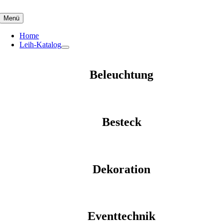
Skip
to
Menü
content
Home
Leih-Katalog
Beleuchtung
Besteck
Dekoration
Eventtechnik