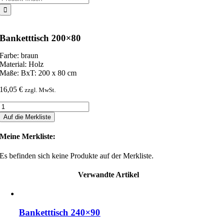
nach:
Banketttisch 200×80
Farbe: braun
Material: Holz
Maße: BxT: 200 x 80 cm
16,05
€
zzgl. MwSt.
Banketttisch
200x80
Auf die Merkliste
Menge
Meine Merkliste:
Es befinden sich keine Produkte auf der Merkliste.
Verwandte Artikel
Banketttisch 240×90