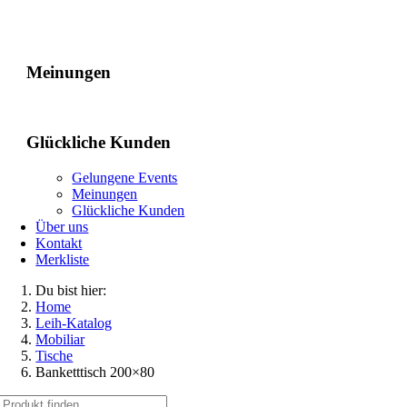
Gelungene Events
Meinungen
Glückliche Kunden
Gelungene Events
Meinungen
Glückliche Kunden
Über uns
Kontakt
Merkliste
Du bist hier:
Home
Leih-Katalog
Mobiliar
Tische
Banketttisch 200×80
Suche