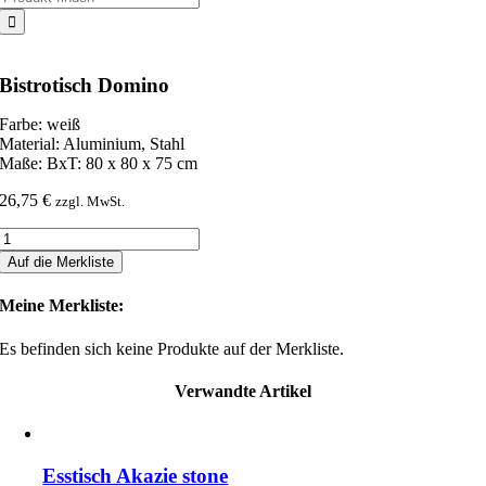
nach:
Bistrotisch Domino
Farbe: weiß
Material: Aluminium, Stahl
Maße: BxT: 80 x 80 x 75 cm
26,75
€
zzgl. MwSt.
Bistrotisch
Domino
Auf die Merkliste
Menge
Meine Merkliste:
Es befinden sich keine Produkte auf der Merkliste.
Verwandte Artikel
Esstisch Akazie stone