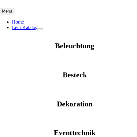
Skip
to
Menü
content
Home
Leih-Katalog
Beleuchtung
Besteck
Dekoration
Eventtechnik