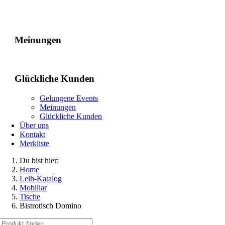
Gelungene Events
Meinungen
Glückliche Kunden
Gelungene Events
Meinungen
Glückliche Kunden
Über uns
Kontakt
Merkliste
Du bist hier:
Home
Leih-Katalog
Mobiliar
Tische
Bistrotisch Domino
Suche