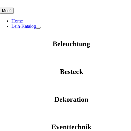
Skip
to
Menü
content
Home
Leih-Katalog
Beleuchtung
Besteck
Dekoration
Eventtechnik