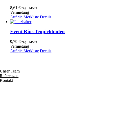
8,61
€
zzgl. MwSt.
Vermietung
Auf die Merkliste
Details
Event Rips Teppichboden
9,79
€
zzgl. MwSt.
Vermietung
Auf die Merkliste
Details
Entdecken
Unser Team
Referenzen
Kontakt
Folgen
Seiten
Impressum
Datenschutzerklärung