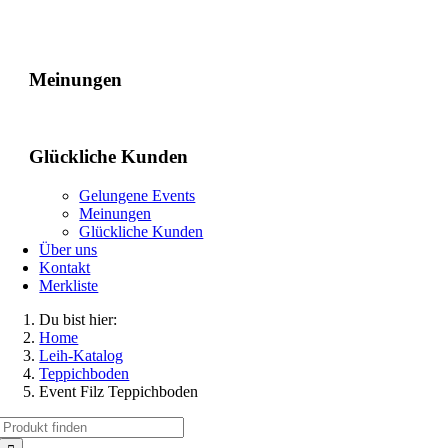
Gelungene Events
Meinungen
Glückliche Kunden
Gelungene Events
Meinungen
Glückliche Kunden
Über uns
Kontakt
Merkliste
Du bist hier:
Home
Leih-Katalog
Teppichboden
Event Filz Teppichboden
Suche
nach: