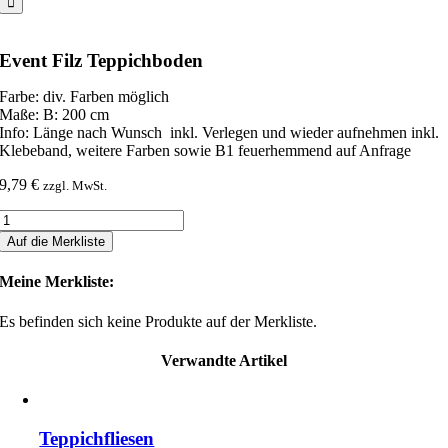
Event Filz Teppichboden
Farbe: div. Farben möglich
Maße: B: 200 cm
Info: Länge nach Wunsch inkl. Verlegen und wieder aufnehmen inkl.
Klebeband, weitere Farben sowie B1 feuerhemmend auf Anfrage
9,79
€
zzgl. MwSt.
Event
Filz
Auf die Merkliste
Teppichboden
Menge
Meine Merkliste:
Es befinden sich keine Produkte auf der Merkliste.
Verwandte Artikel
Teppichfliesen