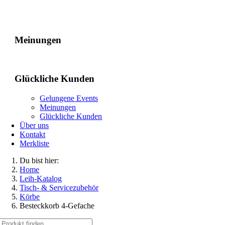
Gelungene Events
Meinungen
Glückliche Kunden
Gelungene Events
Meinungen
Glückliche Kunden
Über uns
Kontakt
Merkliste
Du bist hier:
Home
Leih-Katalog
Tisch- & Servicezubehör
Körbe
Besteckkorb 4-Gefache
Suche