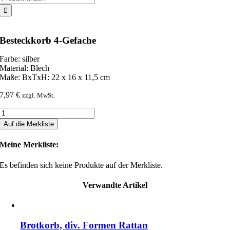
nach:
Besteckkorb 4-Gefache
Farbe: silber
Material: Blech
Maße: BxTxH: 22 x 16 x 11,5 cm
7,97
€
zzgl. MwSt.
Besteckkorb
4-
Auf die Merkliste
Gefache
Menge
Meine Merkliste:
Es befinden sich keine Produkte auf der Merkliste.
Verwandte Artikel
Brotkorb, div. Formen Rattan