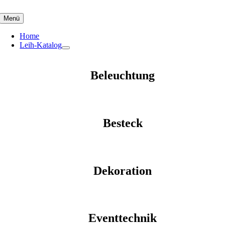
Skip
to
Menü
content
Home
Leih-Katalog
Beleuchtung
Besteck
Dekoration
Eventtechnik